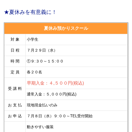
★夏休みを有意義に！
夏休み預かりスクール
対 象
小学生
お問合せフォーム
日 程
７月２９日（水）
新規会員登録
時 間
①９:３０～１５:００
定 員
各２０名
マイページログイン
早期入金：４,５００円(税込)
受 講 料
通常入金：５,０００円(税込)
お 支 払
現地現金払いのみ
お 申 込
７月８日（水）９:００～TEL受付開始
動きやすい服装