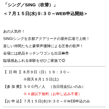
「シング／SING（吹替）」
＜７月１５日(水)９:３０～WEB申込開始＞
あの人気作！

お問合せフォーム
SING/シングを京都アクアリーナの屋外広場で上映！

楽しい仲間たちと豪華声優陣による圧巻の歌声！

新規会員登録
会場には絶品キッチンワゴンも出店🍔🍟
臨場感あふれる体験をぜひご家族で😊
マイページログイン
【  日 時  】８月９日（日）１９：３０～　

　　　　　  ※雨天８月１５日(土)
【参 加 費】５００円／人　（当日現金払いのみ）
 ※４歳以下無料（お申し込み不要）
【お 申 込】７月１５日(水)９:３０～※ＷEB申込のみ